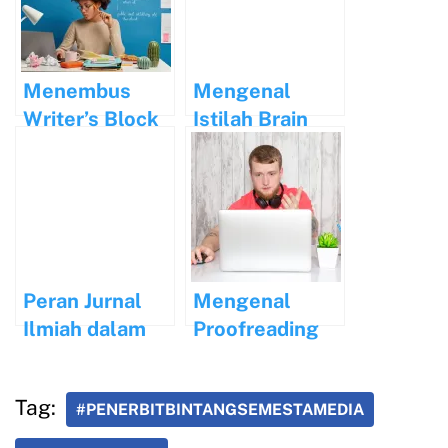
Menembus
Mengenal
Writer’s Block
Istilah Brain
dan Tetap
Drain dan
Produktif
Dampaknya
Bagi Indonesia
Peran Jurnal
Mengenal
Ilmiah dalam
Proofreading
Pengembanga
dan Editing
n Pengetahuan
dalam Proses
Tag:
#PENERBITBINTANGSEMESTAMEDIA
Global
Penulisan