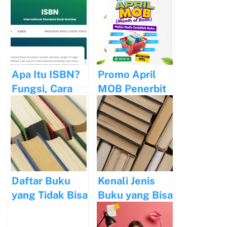
Apa Itu ISBN?
Promo April
Fungsi, Cara
MOB Penerbit
Mengecek, dan
BSM, Diskon
Prosedur
Spesial 11%
Pengajuan
Plus 7%
Daftar Buku
Kenali Jenis
yang Tidak Bisa
Buku yang Bisa
Mendapatkan
Didaftarkan
ISBN
ISBN