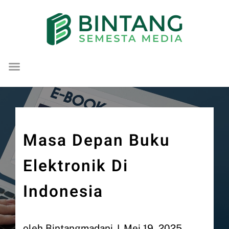
Lompat
ke
konten
Masa Depan Buku
Elektronik Di
Indonesia
oleh
Bintangmadani
Mei 19, 2025