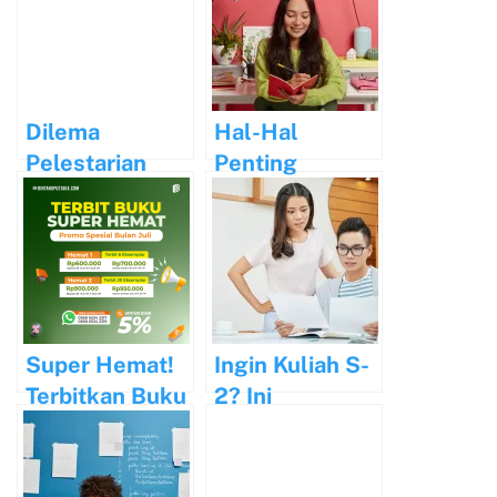
Dilema
Hal-Hal
Pelestarian
Penting
Bahasa Daerah
Sebelum Kirim
dalam Sastra
Naskah ke
Modern
Penerbit
Super Hemat!
Ingin Kuliah S-
Terbitkan Buku
2? Ini
Anda Bulan Ini!
Persiapan yang
Perlu Sobat
Tahu