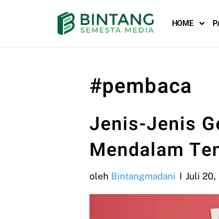
HOME
P
Lompat
ke
konten
#pembaca
Jenis-Jenis 
Mendalam Ten
oleh
Bintangmadani
Juli 20