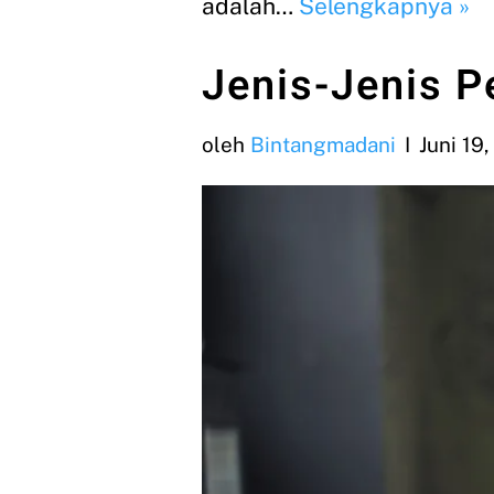
adalah…
Selengkapnya »
Jenis-Jenis P
oleh
Bintangmadani
Juni 19