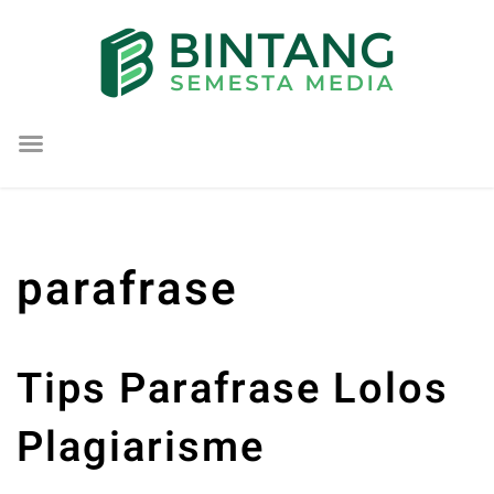
Lompat
ke
konten
parafrase
Tips Parafrase Lolos
Plagiarisme