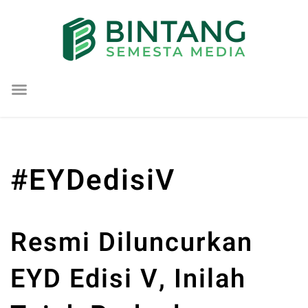
Lompat
ke
konten
#EYDedisiV
Resmi Diluncurkan
EYD Edisi V, Inilah