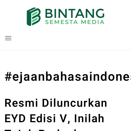
Lompat
ke
konten
#ejaanbahasaindone
Resmi Diluncurkan
EYD Edisi V, Inilah