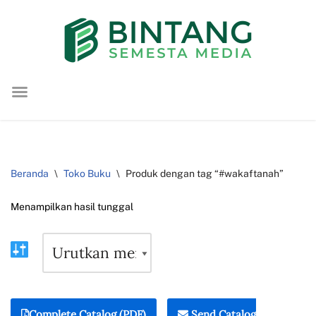
Lompat
ke
konten
Beranda
\
Toko Buku
\
Produk dengan tag “#wakaftanah”
Menampilkan hasil tunggal
Complete Catalog (PDF)
Send Catalog