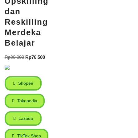
Upskilling
dan
Reskilling
Merdeka
Belajar
Rp
90.000
Rp
76.500
Shopee
Tokopedia
Lazada
TikTok Shop