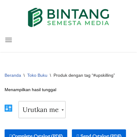
Lompat
ke
konten
Beranda
\
Toko Buku
\
Produk dengan tag “#upskilling”
Menampilkan hasil tunggal
Complete Catalog (PDF)
Send Catalog (PDF)