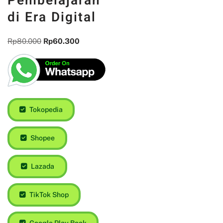
Pembelajaran
di Era Digital
Rp
80.000
Rp
60.300
Tokopedia
Shopee
Lazada
TikTok Shop
Google Play Book