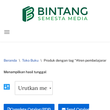
Lompat
ke
konten
Beranda
\
Toko Buku
\
Produk dengan tag “#tren pembelajaran”
Menampilkan hasil tunggal
Complete Catalog (PDF)
Send Catalog