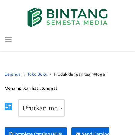
Lompat
ke
konten
Beranda
\
Toko Buku
\
Produk dengan tag “#toga”
Menampilkan hasil tunggal
Complete Catalog (PDF)
Send Catalog