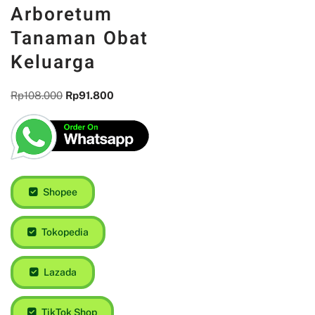
Arboretum
Tanaman Obat
Keluarga
Rp
108.000
Rp
91.800
Shopee
Tokopedia
Lazada
TikTok Shop