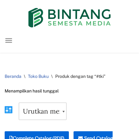
Lompat
ke
konten
Beranda
\
Toko Buku
\
Produk dengan tag “#tki”
Menampilkan hasil tunggal
Complete Catalog (PDF)
Send Catalog