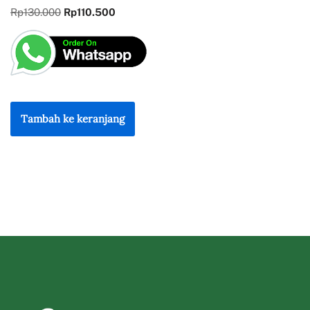
Rp
130.000
Rp
110.500
Tambah ke keranjang