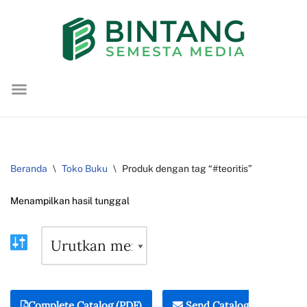
Lompat
ke
konten
Beranda
\
Toko Buku
\
Produk dengan tag “#teoritis”
Menampilkan hasil tunggal
Complete Catalog (PDF)
Send Catalog