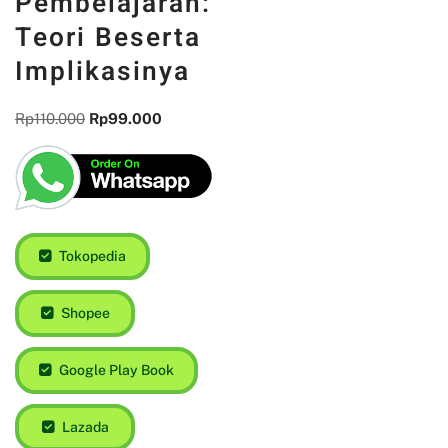
Pembelajaran:
Teori Beserta
Implikasinya
Rp
110.000
Rp
99.000
Tokopedia
Shopee
Google Play Book
Lazada