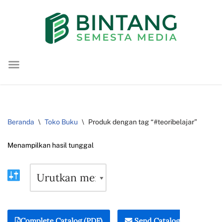
Lompat
ke
konten
Beranda
\
Toko Buku
\
Produk dengan tag “#teoribelajar”
Menampilkan hasil tunggal
Complete Catalog (PDF)
Send Catalog