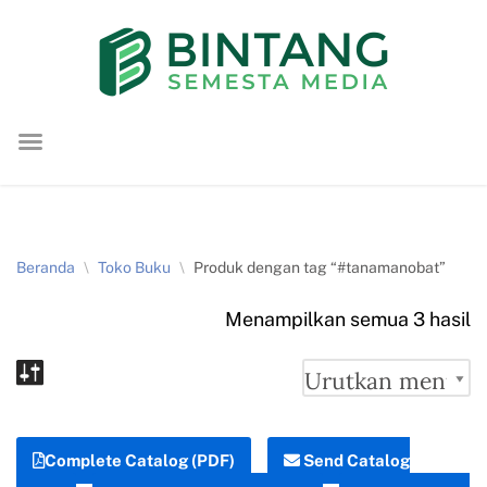
Lompat
ke
konten
Beranda
\
Toko Buku
\
Produk dengan tag “#tanamanobat”
Menampilkan semua 3 hasil
Complete Catalog (PDF)
Send Catalog