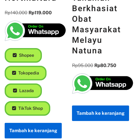
Berkhasiat
Rp
140.000
Rp
119.000
Obat
Masyarakat
Melayu
Natuna
Shopee
Rp
95.000
Rp
80.750
Tokopedia
Lazada
TikTok Shop
Tambah ke keranjang
Tambah ke keranjang