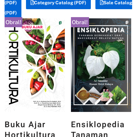
(PDF)
Category Catalog (PDF)
Sale Catalog
(PDF)
Obral!
Obral!
Buku Ajar
Ensiklopedia
Hortikultura
Tanaman