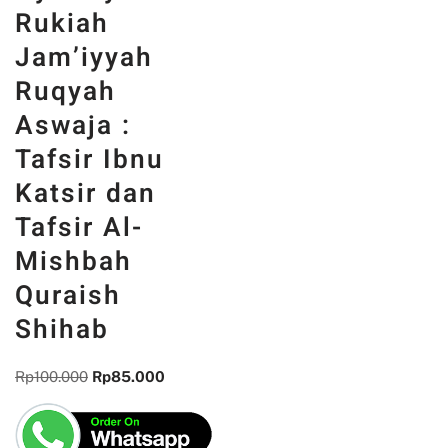
Rukiah
Jam’iyyah
Ruqyah
Aswaja :
Tafsir Ibnu
Katsir dan
Tafsir Al-
Mishbah
Quraish
Shihab
Rp
100.000
Rp
85.000