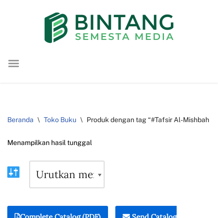
Lompat
ke
konten
Beranda
\
Toko Buku
\
Produk dengan tag “#Tafsir Al-Mishbah Qu
Menampilkan hasil tunggal
Complete Catalog (PDF)
Send Catalog