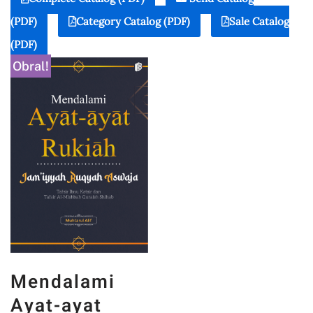
(PDF)
Category Catalog (PDF)
Sale Catalog
(PDF)
Obral!
Mendalami
Ayat-ayat