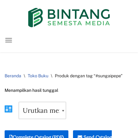
Lompat
ke
konten
Beranda
\
Toko Buku
\
Produk dengan tag “#sungaipepe”
Menampilkan hasil tunggal
Complete Catalog (PDF)
Send Catalog