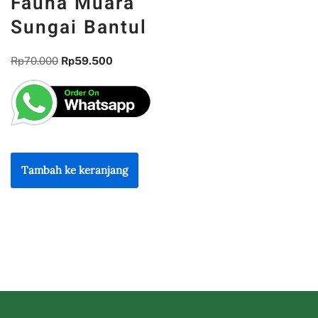
Fauna Muara
Sungai Bantul
Rp
70.000
Rp
59.500
Tambah ke keranjang