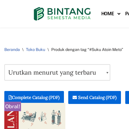
HOME
P
Lompat
ke
konten
Beranda
\
Toko Buku
\
Produk dengan tag “#Suku Atoin Meto”
Complete Catalog (PDF)
Send Catalog (PDF)
Obral!