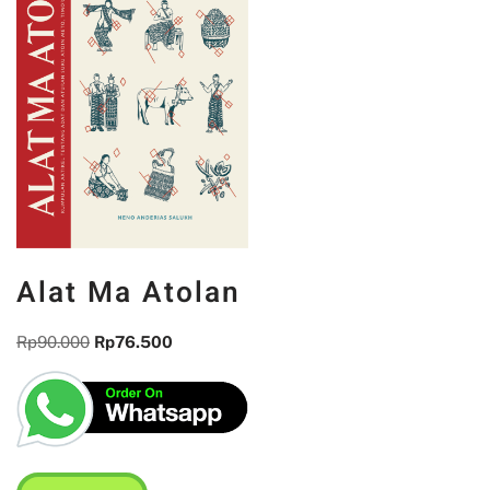
Alat Ma Atolan
Rp
90.000
Rp
76.500