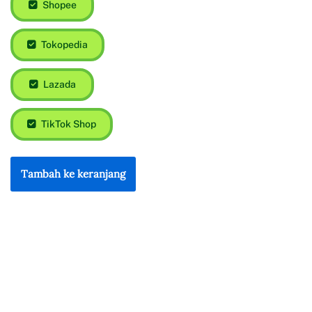
Shopee
Tokopedia
Lazada
TikTok Shop
Tambah ke keranjang