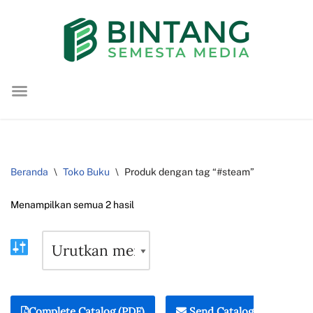
Lompat
ke
konten
Beranda
\
Toko Buku
\
Produk dengan tag “#steam”
Menampilkan semua 2 hasil
Complete Catalog (PDF)
Send Catalog