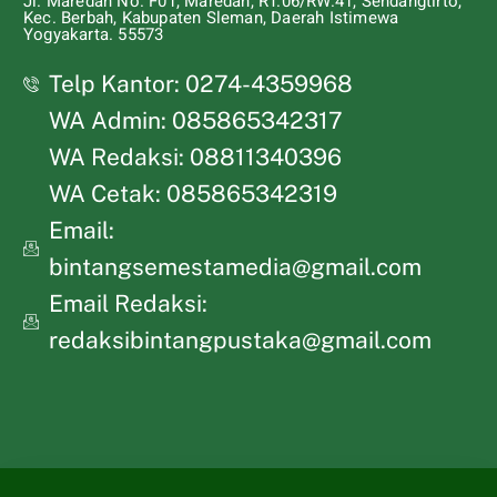
Jl. Maredan No. F01, Maredan, RT.06/RW.41, Sendangtirto,
Kec. Berbah, Kabupaten Sleman, Daerah Istimewa
Yogyakarta. 55573
Telp Kantor: 0274-4359968
WA Admin: 085865342317
WA Redaksi: 08811340396
WA Cetak: 085865342319
Email:
bintangsemestamedia@gmail.com
Email Redaksi:
redaksibintangpustaka@gmail.com