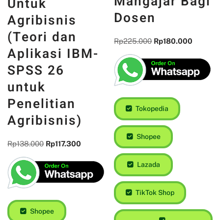
Mangajar Bagi
Untuk
Dosen
Agribisnis
(Teori dan
Rp
225.000
Rp
180.000
Aplikasi IBM-
SPSS 26
untuk
Penelitian
Tokopedia
Agribisnis)
Shopee
Rp
138.000
Rp
117.300
Lazada
TikTok Shop
Shopee