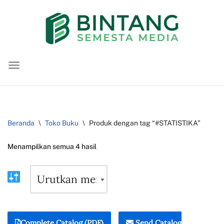
Lompat
ke
konten
Beranda
\
Toko Buku
\
Produk dengan tag “#STATISTIKA”
Menampilkan semua 4 hasil
Complete Catalog (PDF)
Send Catalog