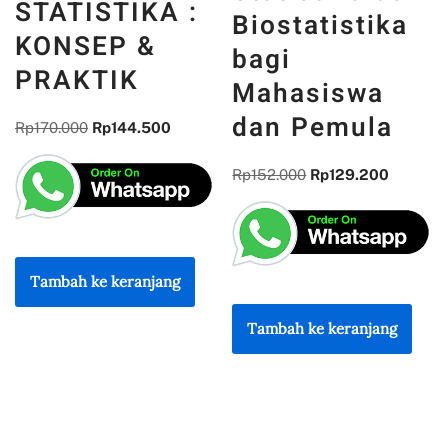
STATISTIKA :
Biostatistika
KONSEP &
bagi
PRAKTIK
Mahasiswa
dan Pemula
Rp
170.000
Rp
144.500
Rp
152.000
Rp
129.200
Tambah ke keranjang
Tambah ke keranjang