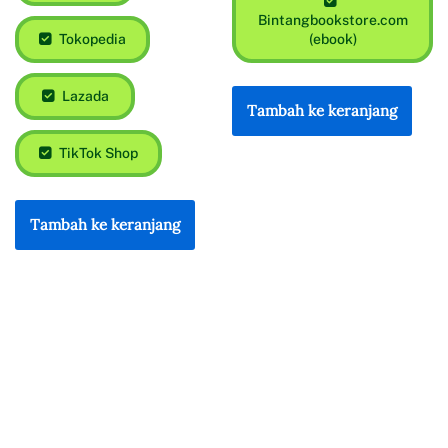
Bintangbookstore.com
Tokopedia
(ebook)
Lazada
Tambah ke keranjang
TikTok Shop
Tambah ke keranjang