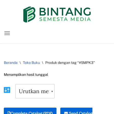
Lompat
ke
konten
Beranda
\
Toko Buku
\
Produk dengan tag “#SMPK3”
Menampilkan hasil tunggal
Complete Catalog (PDF)
Send Catalog