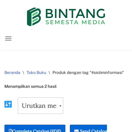
Lompat
ke
konten
Beranda
\
Toko Buku
\
Produk dengan tag “#sistiminformasi”
Menampilkan semua 2 hasil
Complete Catalog (PDF)
Send Catalog