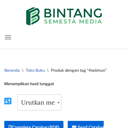
Lompat
ke
konten
Beranda
\
Toko Buku
\
Produk dengan tag “#selimun”
Menampilkan hasil tunggal
Complete Catalog (PDF)
Send Catalog