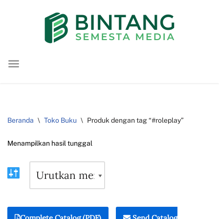
Lompat
ke
konten
Beranda
\
Toko Buku
\
Produk dengan tag “#roleplay”
Menampilkan hasil tunggal
Complete Catalog (PDF)
Send Catalog