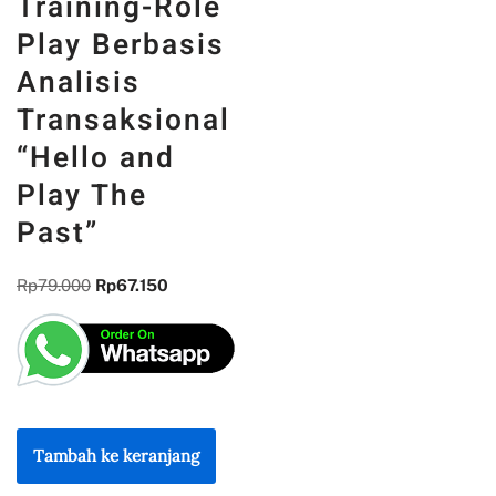
Training-Role
Play Berbasis
Analisis
Transaksional
“Hello and
Play The
Past”
Rp
79.000
Rp
67.150
Tambah ke keranjang