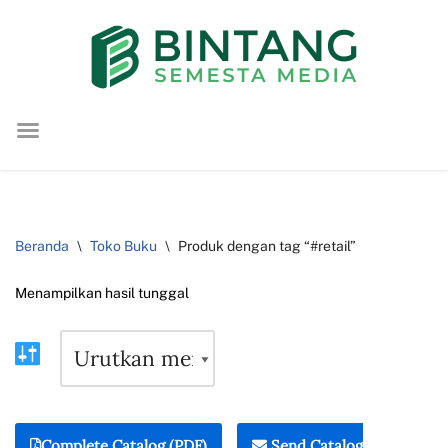
Lompat
ke
konten
Beranda
\
Toko Buku
\
Produk dengan tag “#retail”
Menampilkan hasil tunggal
Complete Catalog (PDF)
Send Catalog