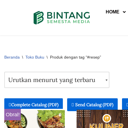
HOME
Lompat
ke
konten
Beranda
\
Toko Buku
\
Produk dengan tag “#resep”
Complete Catalog (PDF)
Send Catalog (PDF)
Obral!