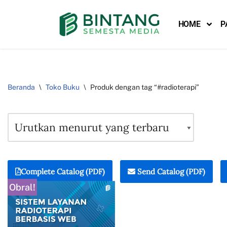
HOME
P
Lompat
ke
konten
Beranda
\
Toko Buku
\
Produk dengan tag “#radioterapi”
Complete Catalog (PDF)
Send Catalog (PDF)
Obral!