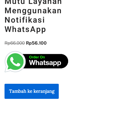
Mutu Layanan
Menggunakan
Notifikasi
WhatsApp
Rp
66.000
Rp
56.100
Tambah ke keranjang