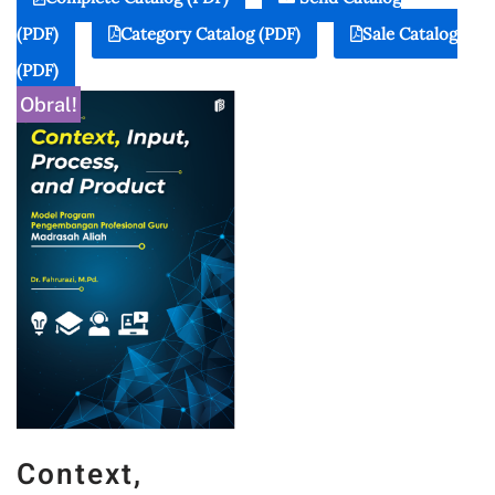
(PDF)
Category Catalog (PDF)
Sale Catalog
(PDF)
Obral!
Context,