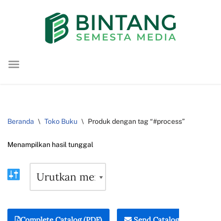
Lompat
ke
konten
Beranda
\
Toko Buku
\
Produk dengan tag “#process”
Menampilkan hasil tunggal
Complete Catalog (PDF)
Send Catalog