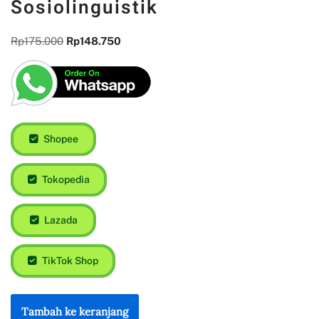
Sosiolinguistik
Rp
175.000
Rp
148.750
Shopee
Tokopedia
Lazada
TikTok Shop
Tambah ke keranjang