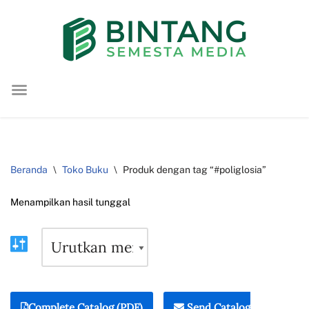
Lompat
ke
konten
Beranda
\
Toko Buku
\
Produk dengan tag “#poliglosia”
Menampilkan hasil tunggal
Complete Catalog (PDF)
Send Catalog