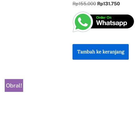
Rp
155.000
Rp
131.750
Tambah ke keranjang
Obral!