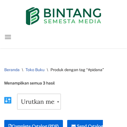
Lompat
ke
konten
Beranda
\
Toko Buku
\
Produk dengan tag “#pidana”
Menampilkan semua 3 hasil
Complete Catalog (PDF)
Send Catalog