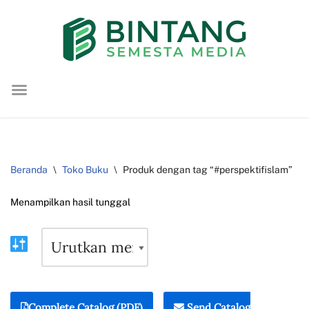
Lompat
ke
konten
Beranda
\
Toko Buku
\
Produk dengan tag “#perspektifislam”
Menampilkan hasil tunggal
Complete Catalog (PDF)
Send Catalog