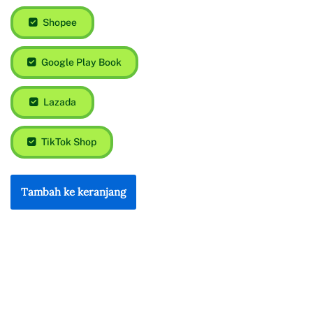
Shopee
Google Play Book
Lazada
TikTok Shop
Tambah ke keranjang