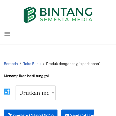
Lompat
ke
konten
Beranda
\
Toko Buku
\
Produk dengan tag “#perikanan”
Menampilkan hasil tunggal
Complete Catalog (PDF)
Send Catalog