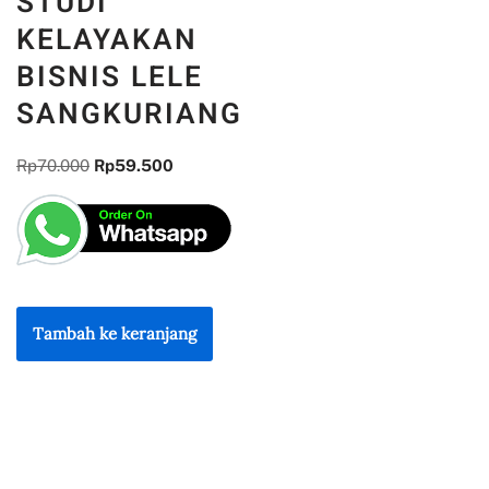
STUDI
KELAYAKAN
BISNIS LELE
SANGKURIANG
Rp
70.000
Rp
59.500
Tambah ke keranjang