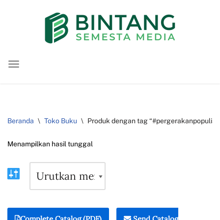
Lompat
ke
konten
Beranda
\
Toko Buku
\
Produk dengan tag “#pergerakanpopulis
Menampilkan hasil tunggal
Complete Catalog (PDF)
Send Catalog