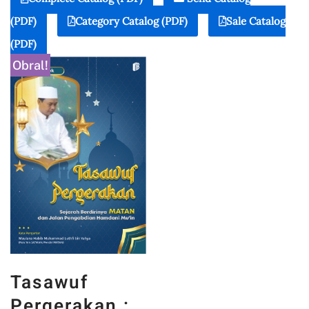
(PDF)
Category Catalog (PDF)
Sale Catalog
(PDF)
Obral!
Tasawuf
Pergerakan :