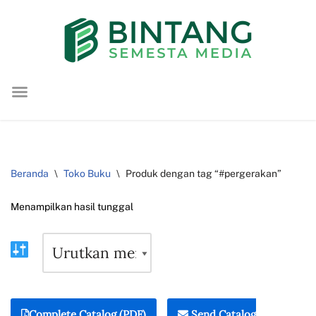
Lompat
ke
konten
Beranda
\
Toko Buku
\
Produk dengan tag “#pergerakan”
Menampilkan hasil tunggal
Complete Catalog (PDF)
Send Catalog