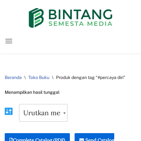
Lompat
ke
konten
Beranda
\
Toko Buku
\
Produk dengan tag “#percaya diri”
Menampilkan hasil tunggal
Complete Catalog (PDF)
Send Catalog