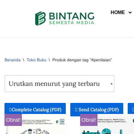
HOME
Lompat
ke
konten
Beranda
\
Toko Buku
\
Produk dengan tag “#penilaian”
Complete Catalog (PDF)
Send Catalog (PDF)
Obral!
Obral!