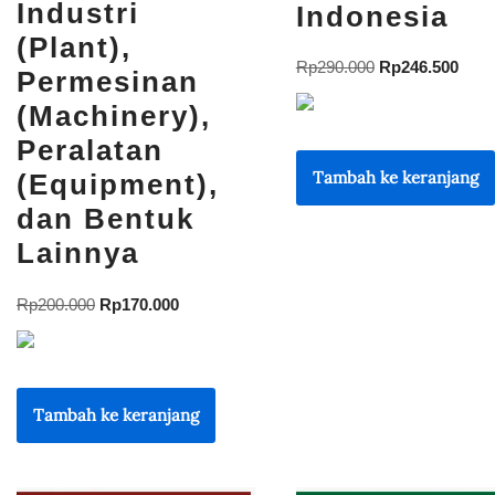
Industri
Indonesia
(Plant),
Rp
290.000
Rp
246.500
Permesinan
(Machinery),
Peralatan
Tambah ke keranjang
(Equipment),
dan Bentuk
Lainnya
Rp
200.000
Rp
170.000
Tambah ke keranjang