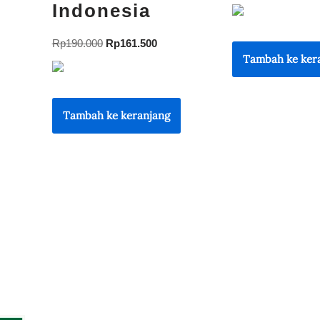
Indonesia
Rp
190.000
Rp
161.500
Tambah ke ker
Tambah ke keranjang