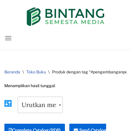
Lompat
ke
konten
Beranda
\
Toko Buku
\
Produk dengan tag “#pengembanganpend
Menampilkan hasil tunggal
Complete Catalog (PDF)
Send Catalog