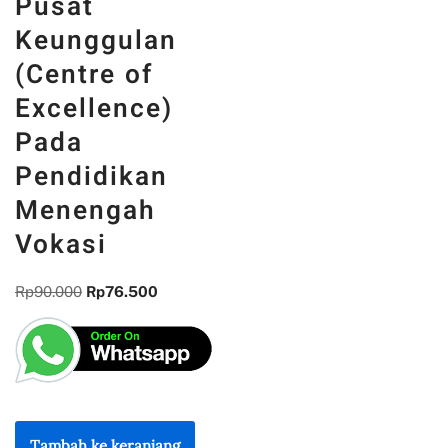
Pusat
Keunggulan
(Centre of
Excellence)
Pada
Pendidikan
Menengah
Vokasi
Rp
90.000
Rp
76.500
Tambah ke keranjang