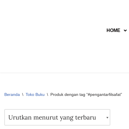
Lompat
ke
HOME
konten
Beranda
\
Toko Buku
\
Produk dengan tag “#pengantarfilsafat”