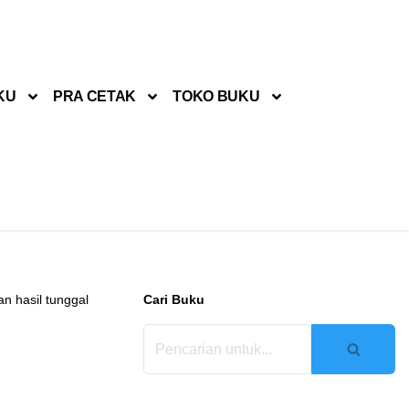
KU
PRA CETAK
TOKO BUKU
n hasil tunggal
Cari Buku