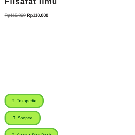
Filsafat Ilmu
Rp
115.000
Rp
110.000
Tokopedia
Shopee