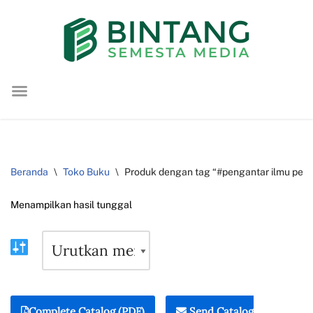
Lompat
ke
konten
Beranda
\
Toko Buku
\
Produk dengan tag “#pengantar ilmu pert
Menampilkan hasil tunggal
Complete Catalog (PDF)
Send Catalog