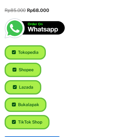
Rp
85.000
Rp
68.000
Tokopedia
Shopee
Lazada
Bukalapak
TikTok Shop