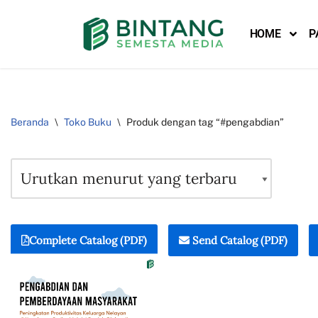
HOME
P
Lompat
ke
konten
Beranda
\
Toko Buku
\
Produk dengan tag “#pengabdian”
Complete Catalog (PDF)
Send Catalog (PDF)