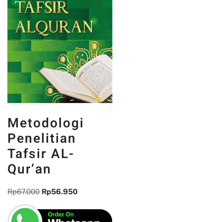
Metodologi
Penelitian
Tafsir AL-
Qur’an
Rp
67.000
Rp
56.950