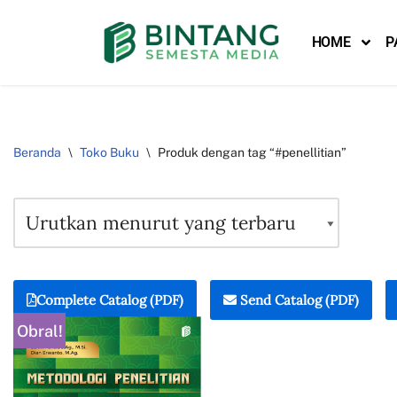
HOME
P
Lompat
ke
konten
Beranda
\
Toko Buku
\
Produk dengan tag “#penellitian”
Complete Catalog (PDF)
Send Catalog (PDF)
Obral!