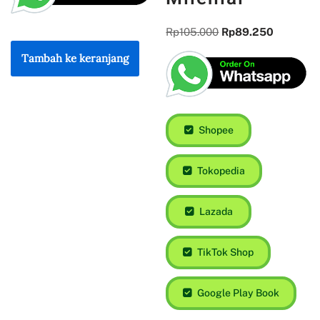
Rp
105.000
Rp
89.250
Tambah ke keranjang
Shopee
Tokopedia
Lazada
TikTok Shop
Google Play Book