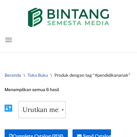
Lompat
ke
konten
Beranda
\
Toko Buku
\
Produk dengan tag “#pendidikananak”
Menampilkan semua 6 hasil
Complete Catalog (PDF)
Send Catalog