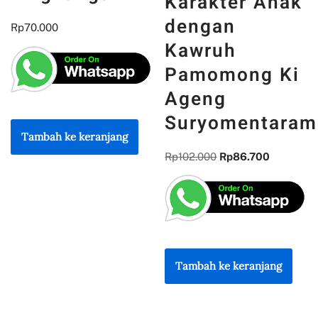
Karakter Anak
dengan
Rp
70.000
Kawruh
Pamomong Ki
Ageng
Suryomentaram
Tambah ke keranjang
Rp
102.000
Rp
86.700
Tambah ke keranjang