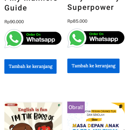
Superpower
Guide
Rp
85.000
Rp
90.000
Tambah ke keranjang
Tambah ke keranjang
Obral!