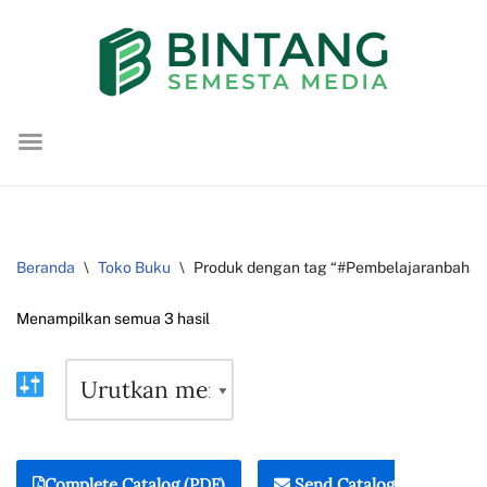
Lompat
ke
konten
Beranda
\
Toko Buku
\
Produk dengan tag “#Pembelajaranbahas
Menampilkan semua 3 hasil
Complete Catalog (PDF)
Send Catalog