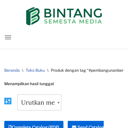
Lompat
ke
konten
Beranda
\
Toko Buku
\
Produk dengan tag “#pembangunanberke
Menampilkan hasil tunggal
Complete Catalog (PDF)
Send Catalog