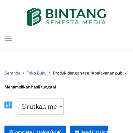
Lompat
ke
konten
Beranda
\
Toko Buku
\
Produk dengan tag “#palayanan publik”
Menampilkan hasil tunggal
Complete Catalog (PDF)
Send Catalog