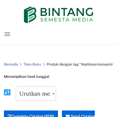
Lompat
ke
konten
Beranda
\
Toko Buku
\
Produk dengan tag “#optimasi konsentrat
Menampilkan hasil tunggal
Complete Catalog (PDF)
Send Catalog