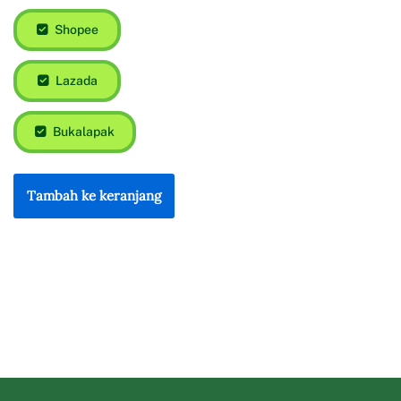
Shopee
Lazada
Bukalapak
Tambah ke keranjang