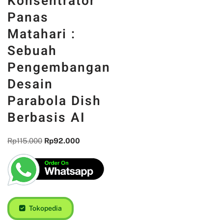
Konsentrator
Panas
Matahari :
Sebuah
Pengembangan
Desain
Parabola Dish
Berbasis AI
Rp
115.000
Rp
92.000
Tokopedia