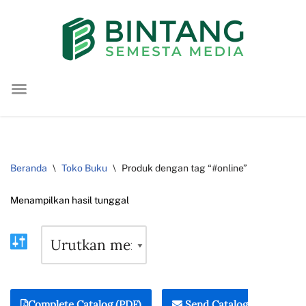
Lompat
ke
konten
Beranda
\
Toko Buku
\
Produk dengan tag “#online”
Menampilkan hasil tunggal
Complete Catalog (PDF)
Send Catalog