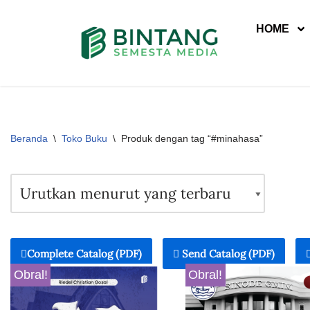
HOME
Lompat
ke
konten
Beranda
\
Toko Buku
\
Produk dengan tag “#minahasa”
Complete Catalog (PDF)
Send Catalog (PDF)
Obral!
Obral!