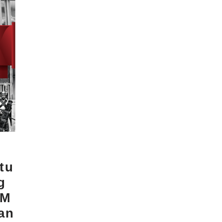
tu
g
IM
an