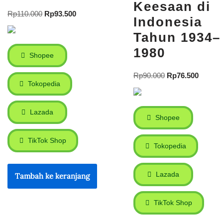
Keesaan di
Rp
110.000
Rp
93.500
Indonesia
Tahun 1934–
1980
Shopee
Rp
90.000
Rp
76.500
Tokopedia
Lazada
Shopee
TikTok Shop
Tokopedia
Lazada
Tambah ke keranjang
TikTok Shop