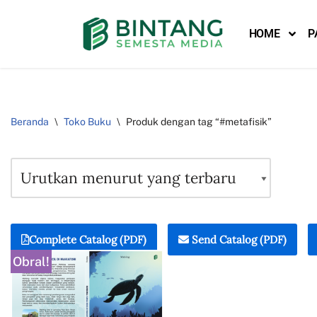
HOME
P
Lompat
ke
konten
Beranda
\
Toko Buku
\
Produk dengan tag “#metafisik”
Complete Catalog (PDF)
Send Catalog (PDF)
Obral!