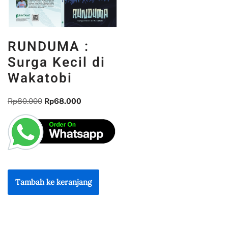
RUNDUMA :
Surga Kecil di
Wakatobi
Rp
80.000
Rp
68.000
Tambah ke keranjang