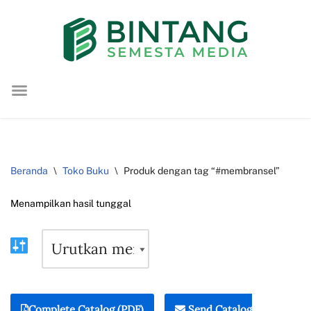
Lompat
ke
konten
Beranda
\
Toko Buku
\
Produk dengan tag “#membransel”
Menampilkan hasil tunggal
Complete Catalog (PDF)
Send Catalog