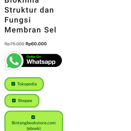
Biokimia
Struktur dan
Fungsi
Membran Sel
Rp
75.000
Rp
60.000
Tokopedia
Shopee
Bintangbookstore.com
(ebook)