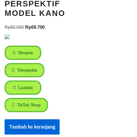
PERSPEKTIF
MODEL KANO
Rp
82.000
Rp
69.700
Shopee
Tokopedia
Lazada
TikTok Shop
Tambah ke keranjang