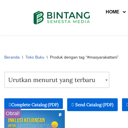
HOME
Lompat
ke
konten
Beranda
\
Toko Buku
\
Produk dengan tag “#masyarakattani”
Complete Catalog (PDF)
Send Catalog (PDF)
Obral!