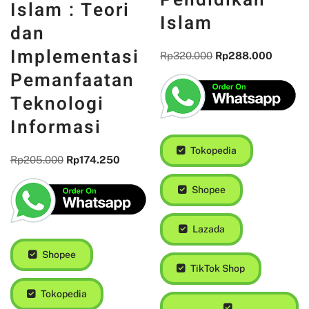
Islam : Teori
Islam
dan
Implementasi
Rp
320.000
Rp
288.000
Pemanfaatan
Teknologi
Informasi
Tokopedia
Rp
205.000
Rp
174.250
Shopee
Lazada
Shopee
TikTok Shop
Tokopedia