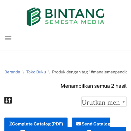
Lompat
ke
konten
Beranda
\
Toko Buku
\
Produk dengan tag “#manajemenpendidik
Menampilkan semua 2 hasil
Complete Catalog (PDF)
Send Catalog